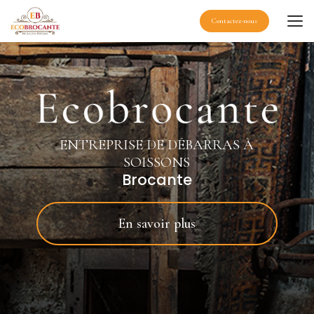
Aller
au
Contactez-nous
contenu
principal
ENTREPRISE DE DÉBARRAS À
SOISSONS
Brocante
En savoir plus