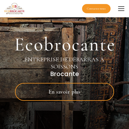
Aller
au
Contactez-nous
contenu
principal
ENTREPRISE DE DÉBARRAS À
SOISSONS
Brocante
En savoir plus