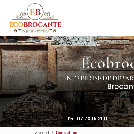
Navigation principale
Aller
au
contenu
principal
ENTREPRISE DE DÉBAR
Brocan
Tel. 07 70 15 21 11
Accueil
Liens utiles