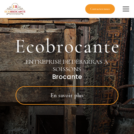
Aller
au
Contactez-nous
contenu
principal
ENTREPRISE DE DÉBARRAS À
SOISSONS
Brocante
En savoir plus