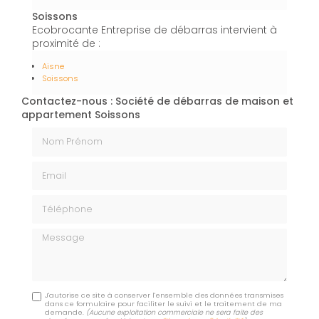
Soissons
Ecobrocante Entreprise de débarras intervient à
proximité de :
Aisne
Soissons
Contactez-nous : Société de débarras de maison et
appartement Soissons
Nom Prénom
Email
Téléphone
Message
J'autorise ce site à conserver l'ensemble des données transmises
dans ce formulaire pour faciliter le suivi et le traitement de ma
demande.
(Aucune exploitation commerciale ne sera faite des