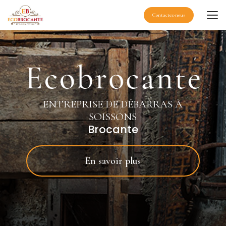
Aller
au
Contactez-nous
contenu
principal
ENTREPRISE DE DÉBARRAS À
SOISSONS
Brocante
En savoir plus