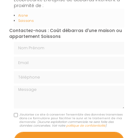
proximité de :
Aisne
Soissons
Contactez-nous : Coût débarras d'une maison ou
appartement Soissons
Nom Prénom
Email
Téléphone
Message
J'autorise ce site à conserver l'ensemble des données transmises
dans ce formulaire pour faciliter le suivi et le traitement de ma
demande.
(Aucune exploitation commerciale ne sera faite des
données concervées. Voir notre
politique de confidentialité
)