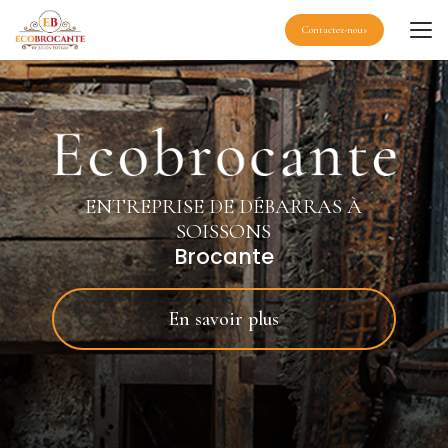
Aller
au
Contactez-nous
contenu
principal
ENTREPRISE DE DÉBARRAS À
SOISSONS
Brocante
En savoir plus