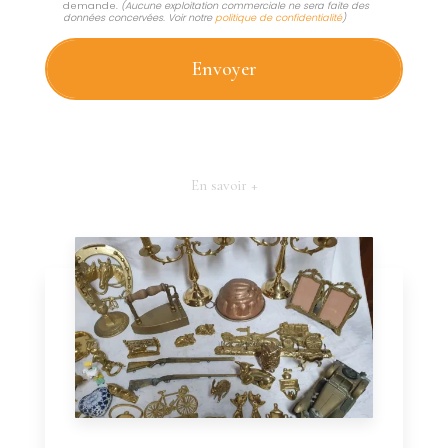
demande.
(Aucune exploitation commerciale ne sera faite des
données concervées. Voir notre
politique de confidentialité
)
En savoir +