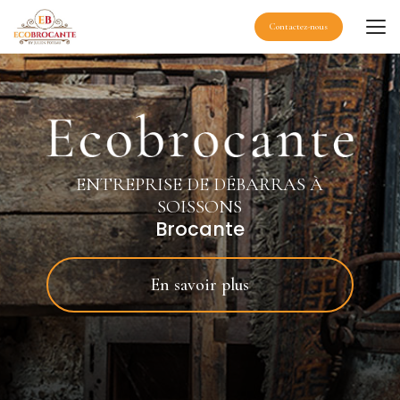
Aller
au
Contactez-nous
contenu
principal
ENTREPRISE DE DÉBARRAS À
SOISSONS
Brocante
En savoir plus