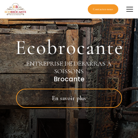
Aller
au
Contactez-nous
contenu
principal
ENTREPRISE DE DÉBARRAS À
SOISSONS
Brocante
En savoir plus