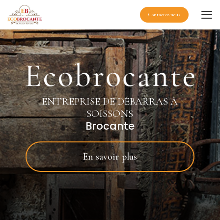
Aller
au
Contactez-nous
contenu
principal
ENTREPRISE DE DÉBARRAS À
SOISSONS
Brocante
En savoir plus