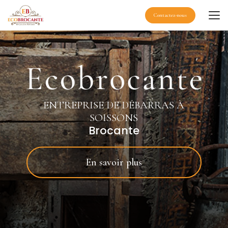
Aller
au
Contactez-nous
contenu
principal
ENTREPRISE DE DÉBARRAS À
SOISSONS
Brocante
En savoir plus