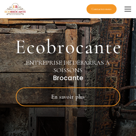
Aller
au
Contactez-nous
contenu
principal
ENTREPRISE DE DÉBARRAS À
SOISSONS
Brocante
En savoir plus