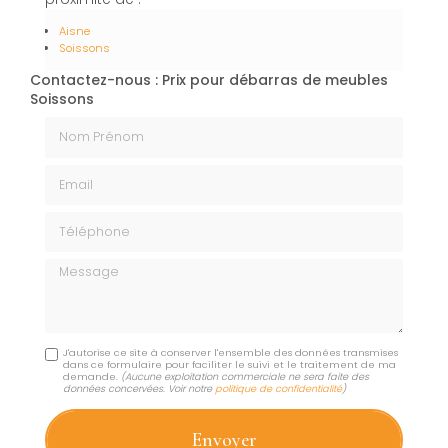
Aisne
Soissons
Contactez-nous : Prix pour débarras de meubles
Soissons
Nom Prénom
Email
Téléphone
Message
J'autorise ce site à conserver l'ensemble des données transmises
dans ce formulaire pour faciliter le suivi et le traitement de ma
demande.
(Aucune exploitation commerciale ne sera faite des
données concervées. Voir notre
politique de confidentialité
)