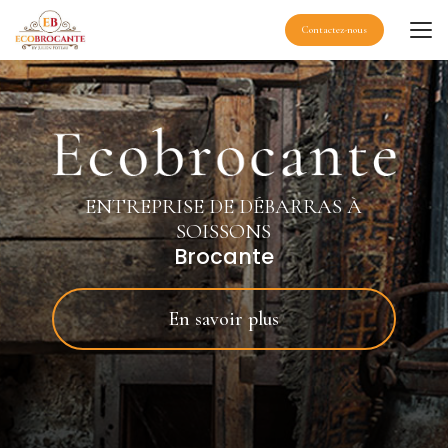
Aller
au
Contactez-nous
contenu
principal
ENTREPRISE DE DÉBARRAS À
SOISSONS
Brocante
En savoir plus