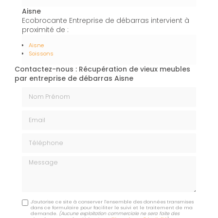
Aisne
Ecobrocante Entreprise de débarras intervient à
proximité de :
Aisne
Soissons
Contactez-nous : Récupération de vieux meubles
par entreprise de débarras Aisne
Nom Prénom
Email
Téléphone
Message
J'autorise ce site à conserver l'ensemble des données transmises
dans ce formulaire pour faciliter le suivi et le traitement de ma
demande.
(Aucune exploitation commerciale ne sera faite des